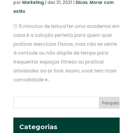
por
Marketing
|
dez 31, 2021
|
Dicas
,
Morar com
estilo
🕑 5 minutos de leituraTer uma academia em
casa é a solução perfeita para quem quer
praticar exercícios físicos, mas não se sente
à vontade ou não dispõe de tempo para
frequentar espaços fitness ou praticar
atividades ao ar livre. Assim, você tem mais
comodidade e...
Categorias