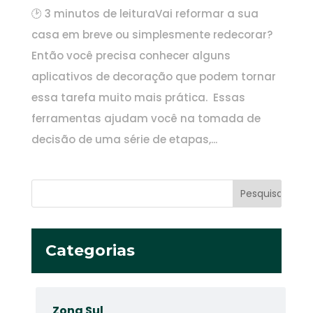
🕑 3 minutos de leituraVai reformar a sua
casa em breve ou simplesmente redecorar?
Então você precisa conhecer alguns
aplicativos de decoração que podem tornar
essa tarefa muito mais prática. Essas
ferramentas ajudam você na tomada de
decisão de uma série de etapas,...
Categorias
Zona Sul