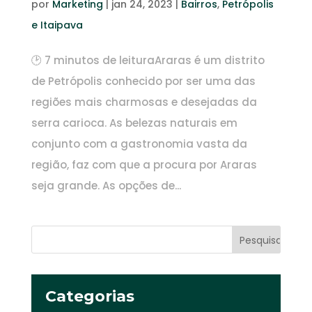
por
Marketing
|
jan 24, 2023
|
Bairros
,
Petrópolis
e Itaipava
🕑 7 minutos de leituraAraras é um distrito
de Petrópolis conhecido por ser uma das
regiões mais charmosas e desejadas da
serra carioca. As belezas naturais em
conjunto com a gastronomia vasta da
região, faz com que a procura por Araras
seja grande. As opções de...
Categorias