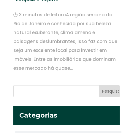
🕑 3 minutos de leituraA região serrana do
Rio de Janeiro é conhecida por sua beleza
natural exuberante, clima ameno e
paisagens deslumbrantes, isso faz com que
seja um excelente local para investir em
imóveis. Entre as imobiliárias que dominam
esse mercado há quase...
Categorias