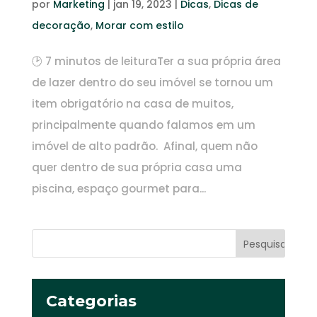
por
Marketing
|
jan 19, 2023
|
Dicas
,
Dicas de
decoração
,
Morar com estilo
🕑 7 minutos de leituraTer a sua própria área
de lazer dentro do seu imóvel se tornou um
item obrigatório na casa de muitos,
principalmente quando falamos em um
imóvel de alto padrão. Afinal, quem não
quer dentro de sua própria casa uma
piscina, espaço gourmet para...
Categorias