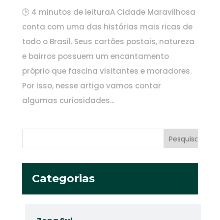
🕑 4 minutos de leituraA Cidade Maravilhosa
conta com uma das histórias mais ricas de
todo o Brasil. Seus cartões postais, natureza
e bairros possuem um encantamento
próprio que fascina visitantes e moradores.
Por isso, nesse artigo vamos contar
algumas curiosidades...
Categorias