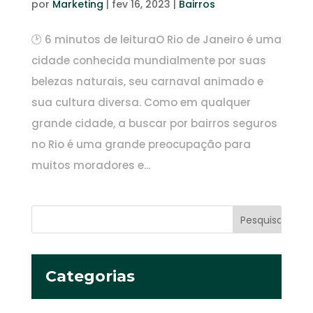
por
Marketing
|
fev 16, 2023
|
Bairros
🕑 6 minutos de leituraO Rio de Janeiro é uma
cidade conhecida mundialmente por suas
belezas naturais, seu carnaval animado e
sua cultura diversa. Como em qualquer
grande cidade, a buscar por bairros seguros
no Rio é uma grande preocupação para
muitos moradores e...
Categorias