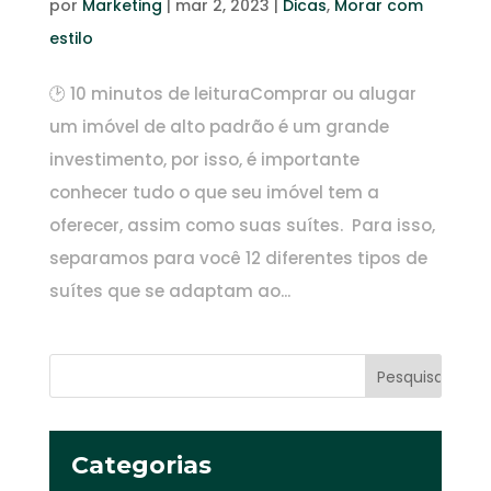
por
Marketing
|
mar 2, 2023
|
Dicas
,
Morar com
estilo
🕑 10 minutos de leituraComprar ou alugar
um imóvel de alto padrão é um grande
investimento, por isso, é importante
conhecer tudo o que seu imóvel tem a
oferecer, assim como suas suítes. Para isso,
separamos para você 12 diferentes tipos de
suítes que se adaptam ao...
Categorias