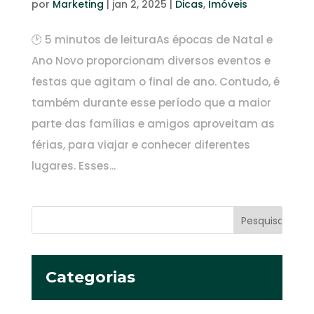
por
Marketing
|
jan 2, 2025
|
Dicas
,
Imóveis
🕑 5 minutos de leituraAs épocas de Natal e
Ano Novo proporcionam diversos eventos e
festas que agitam o final de ano. Contudo, é
também durante esse período que a maior
parte das famílias e amigos aproveitam as
férias, para viajar e conhecer diferentes
lugares. Esses...
Categorias