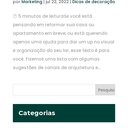
por
Marketing
|
jul 22, 2022
|
Dicas de decoração
🕑 5 minutos de leituraSe você está
pensando em reformar sua casa ou
apartamento em breve, ou está querendo
apenas uma ajuda para dar um up no visual
e organização do seu lar, esse texto é para
você. Fizemos uma lista com algumas
sugestões de canais de arquitetura e...
Categorias