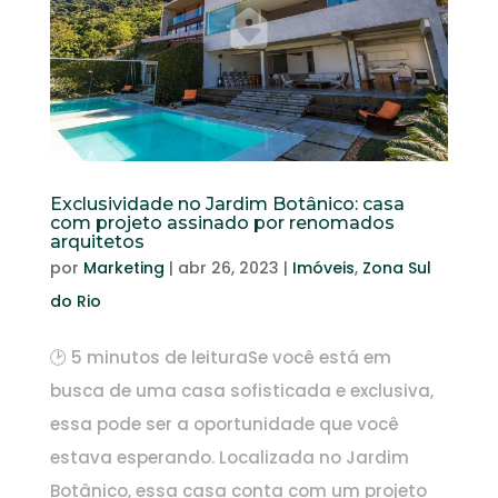
Exclusividade no Jardim Botânico: casa
com projeto assinado por renomados
arquitetos
por
Marketing
|
abr 26, 2023
|
Imóveis
,
Zona Sul
do Rio
🕑 5 minutos de leituraSe você está em
busca de uma casa sofisticada e exclusiva,
essa pode ser a oportunidade que você
estava esperando. Localizada no Jardim
Botânico, essa casa conta com um projeto