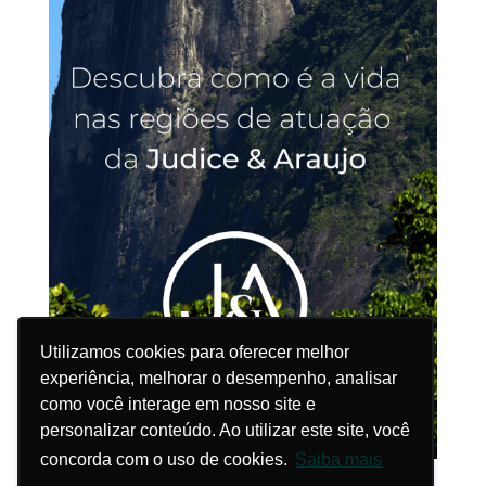
Utilizamos cookies para oferecer melhor
Utilizamos cookies para oferecer melhor
experiência, melhorar o desempenho, analisar
experiência, melhorar o desempenho, analisar
como você interage em nosso site e
como você interage em nosso site e
personalizar conteúdo. Ao utilizar este site, você
personalizar conteúdo. Ao utilizar este site, você
concorda com o uso de cookies.
concorda com o uso de cookies.
Saiba mais
Saiba mais