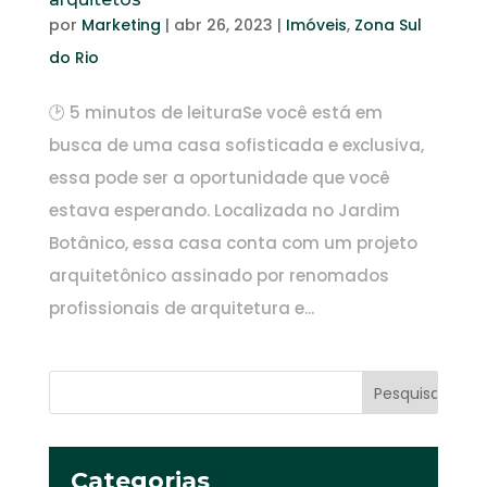
por
Marketing
|
abr 26, 2023
|
Imóveis
,
Zona Sul
do Rio
🕑 5 minutos de leituraSe você está em
busca de uma casa sofisticada e exclusiva,
essa pode ser a oportunidade que você
estava esperando. Localizada no Jardim
Botânico, essa casa conta com um projeto
arquitetônico assinado por renomados
profissionais de arquitetura e...
Categorias