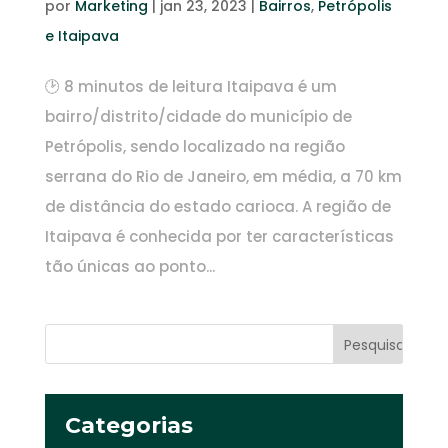
por
Marketing
|
jan 23, 2023
|
Bairros
,
Petrópolis
e Itaipava
🕑 8 minutos de leitura Itaipava é um
bairro/distrito/cidade do município de
Petrópolis, sendo localizado na região
serrana do Rio de Janeiro, em média, a 70 km
de distância do estado carioca. A região de
Itaipava é conhecida por ter características
tão únicas ao ponto...
Categorias