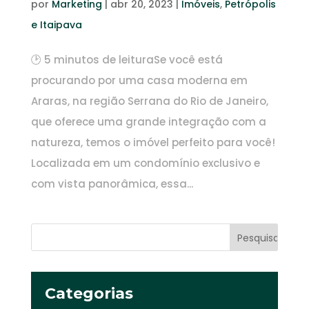
por
Marketing
|
abr 20, 2023
|
Imóveis
,
Petrópolis
e Itaipava
🕑 5 minutos de leituraSe você está
procurando por uma casa moderna em
Araras, na região Serrana do Rio de Janeiro,
que oferece uma grande integração com a
natureza, temos o imóvel perfeito para você!
Localizada em um condomínio exclusivo e
com vista panorâmica, essa...
Categorias