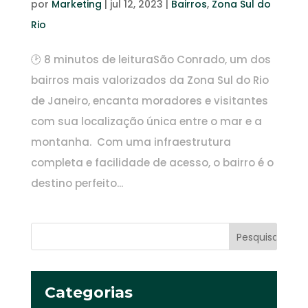
por
Marketing
|
jul 12, 2023
|
Bairros
,
Zona Sul do
Rio
🕑 8 minutos de leituraSão Conrado, um dos
bairros mais valorizados da Zona Sul do Rio
de Janeiro, encanta moradores e visitantes
com sua localização única entre o mar e a
montanha. Com uma infraestrutura
completa e facilidade de acesso, o bairro é o
destino perfeito...
Categorias