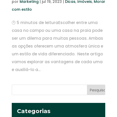
por
Marketing
|
jul 19, 2023
|
Dicas
,
Imóveis
,
Morar
com estilo
🕑 5 minutos de leituraEscolher entre uma
casa no campo ou uma casa na praia pode
ser um dilema para muitas pessoas. Ambas
as opções oferecem uma atmosfera única e
um estilo de vida diferenciado. Neste artigo
vamos explorar as vantagens de cada uma
e auxiliá-lo a...
Categorias