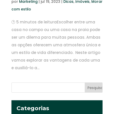
por
Marketing
|
jul 19, 2023
|
Dicas
,
Imóveis
,
Morar
com estilo
🕑 5 minutos de leituraEscolher entre uma
casa no campo ou uma casa na praia pode
ser um dilema para muitas pessoas. Ambas
as opções oferecem uma atmosfera única e
um estilo de vida diferenciado. Neste artigo
vamos explorar as vantagens de cada uma
e auxiliá-lo a...
Categorias