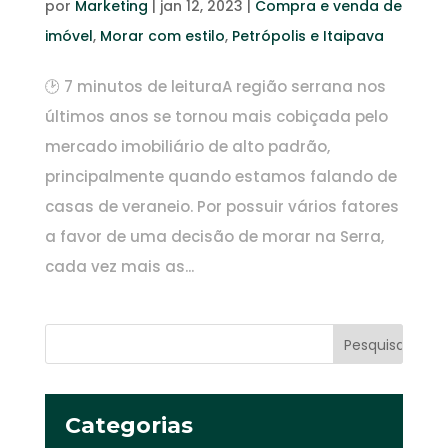
por
Marketing
|
jan 12, 2023
|
Compra e venda de
imóvel
,
Morar com estilo
,
Petrópolis e Itaipava
🕑 7 minutos de leituraA região serrana nos
últimos anos se tornou mais cobiçada pelo
mercado imobiliário de alto padrão,
principalmente quando estamos falando de
casas de veraneio. Por possuir vários fatores
a favor de uma decisão de morar na Serra,
cada vez mais as...
Categorias