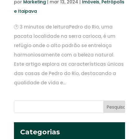
por
Marketing
|
mar 13, 2024
|
Imóveis
,
Petrópolis
e Itaipava
🕑 3 minutos de leituraPedro do Rio, uma
pacata localidade na serra carioca, é um
refúgio onde o alto padrão se entrelaça
harmoniosamente com a beleza natural.
Este artigo explora as características únicas
das casas de Pedro do Rio, destacando a
qualidade de vida e...
Categorias