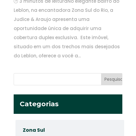
🕑 3 minutos de leituraNo elegante bairro do
Leblon, na encantadora Zona Sul do Rio, a
Judice & Araujo apresenta uma
oportunidade única de adquirir uma
cobertura duplex exclusiva. Este imóvel,
situado em um dos trechos mais desejados
do Leblon, oferece a você a...
Categorias
Zona Sul