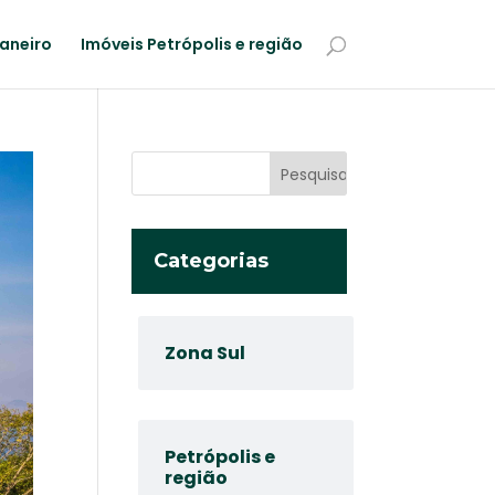
Janeiro
Imóveis Petrópolis e região
Categorias
Zona Sul
Petrópolis e
região