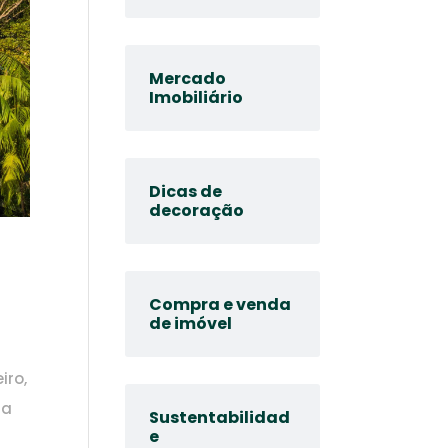
Mercado
Imobiliário
Dicas de
decoração
Compra e venda
de imóvel
iro,
ma
Sustentabilidad
e