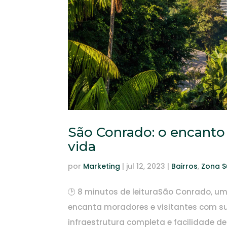
São Conrado: o encanto 
vida
por
Marketing
|
jul 12, 2023
|
Bairros
,
Zona S
🕑 8 minutos de leituraSão Conrado, um
encanta moradores e visitantes com s
infraestrutura completa e facilidade de a