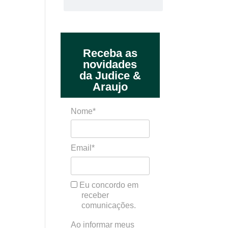
Receba as
novidades
da Judice &
Araujo
Nome*
Email*
Eu concordo em
receber
comunicações.
Ao informar meus