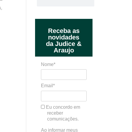
,
Receba as
novidades
da Judice &
Araujo
Nome*
Email*
Eu concordo em
receber
comunicações.
Ao informar meus