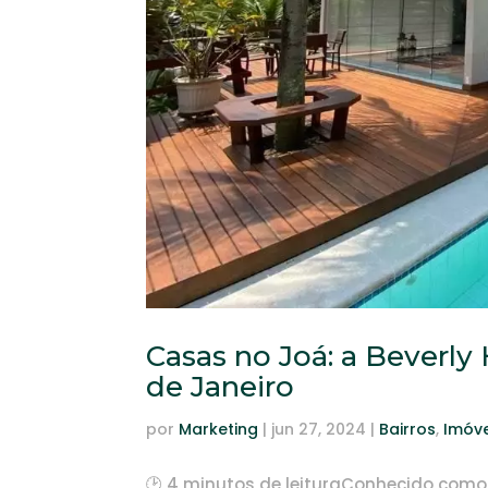
Casas no Joá: a Beverly 
de Janeiro
por
Marketing
|
jun 27, 2024
|
Bairros
,
Imóve
🕑 4 minutos de leituraConhecido como a