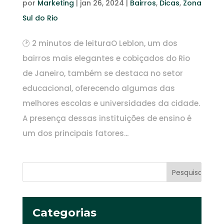
por
Marketing
|
jan 26, 2024
|
Bairros
,
Dicas
,
Zona
Sul do Rio
🕑 2 minutos de leituraO Leblon, um dos
bairros mais elegantes e cobiçados do Rio
de Janeiro, também se destaca no setor
educacional, oferecendo algumas das
melhores escolas e universidades da cidade.
A presença dessas instituições de ensino é
um dos principais fatores...
Categorias