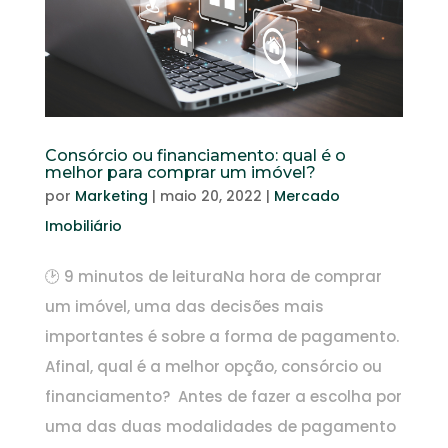
Consórcio ou financiamento: qual é o
melhor para comprar um imóvel?
por
Marketing
|
maio 20, 2022
|
Mercado
Imobiliário
🕑 9 minutos de leituraNa hora de comprar
um imóvel, uma das decisões mais
importantes é sobre a forma de pagamento.
Afinal, qual é a melhor opção, consórcio ou
financiamento? Antes de fazer a escolha por
uma das duas modalidades de pagamento