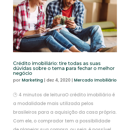
Crédito imobiliário: tire todas as suas
dúvidas sobre o tema para fechar o melhor
negócio
por
Marketing
|
dez 4, 2020
|
Mercado Imobiliário
🕑 4 minutos de leituraO crédito imobiliário é
a modalidade mais utilizada pelos
brasileiros para a aquisição da casa própria.
Com ele, o comprador tem a possibilidade
de planejar sua compra, ou seja, é possível