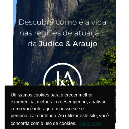
Utilizamos cookies para oferecer melhor
Utilizamos cookies para oferecer melhor
experiência, melhorar o desempenho, analisar
experiência, melhorar o desempenho, analisar
como você interage em nosso site e
como você interage em nosso site e
personalizar conteúdo. Ao utilizar este site, você
personalizar conteúdo. Ao utilizar este site, você
concorda com o uso de cookies.
concorda com o uso de cookies.
Saiba mais
Saiba mais