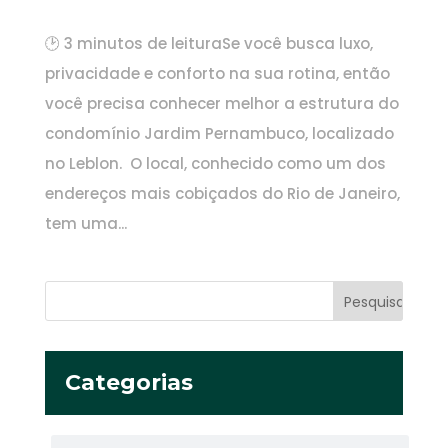
🕑 3 minutos de leituraSe você busca luxo,
privacidade e conforto na sua rotina, então
você precisa conhecer melhor a estrutura do
condomínio Jardim Pernambuco, localizado
no Leblon. O local, conhecido como um dos
endereços mais cobiçados do Rio de Janeiro,
tem uma...
Categorias