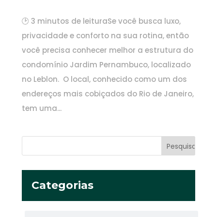
🕑 3 minutos de leituraSe você busca luxo,
privacidade e conforto na sua rotina, então
você precisa conhecer melhor a estrutura do
condomínio Jardim Pernambuco, localizado
no Leblon. O local, conhecido como um dos
endereços mais cobiçados do Rio de Janeiro,
tem uma...
Categorias