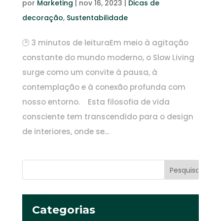
por
Marketing
|
nov 16, 2023
|
Dicas de
decoração
,
Sustentabilidade
🕑 3 minutos de leituraEm meio à agitação
constante do mundo moderno, o Slow Living
surge como um convite à pausa, à
contemplação e à conexão profunda com
nosso entorno. Esta filosofia de vida
consciente tem transcendido para o design
de interiores, onde se...
Categorias