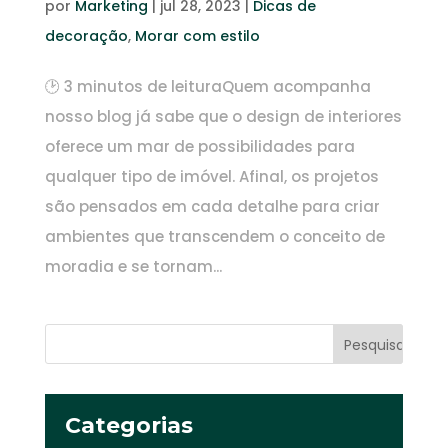
por
Marketing
|
jul 28, 2023
|
Dicas de
decoração
,
Morar com estilo
🕑 3 minutos de leituraQuem acompanha
nosso blog já sabe que o design de interiores
oferece um mar de possibilidades para
qualquer tipo de imóvel. Afinal, os projetos
são pensados em cada detalhe para criar
ambientes que transcendem o conceito de
moradia e se tornam...
Categorias