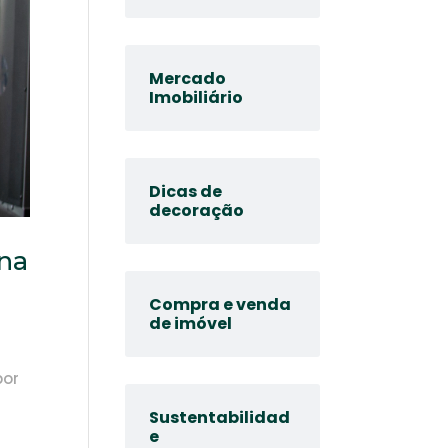
Mercado
Imobiliário
Dicas de
decoração
ona
Compra e venda
de imóvel
por
Sustentabilidad
e