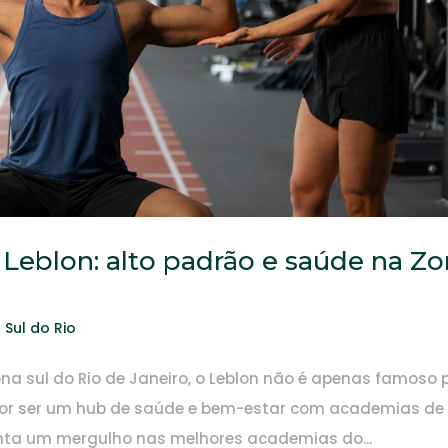
Leblon: alto padrão e saúde na Z
 Sul do Rio
ona sul do Rio de Janeiro, o Leblon não é apenas famoso 
por ser um hub de saúde e bem-estar com academias de
senta um mergulho nas melhores academias do...