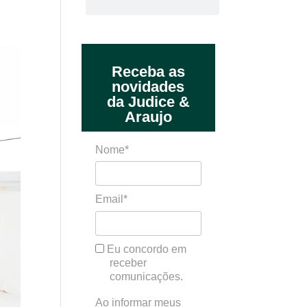
Receba as
novidades
da Judice &
Araujo
Nome*
Email*
Eu concordo em
receber
comunicações.
Ao informar meus