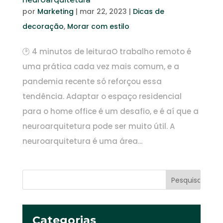
por
Marketing
|
mar 22, 2023
|
Dicas de
decoração
,
Morar com estilo
🕑 4 minutos de leituraO trabalho remoto é
uma prática cada vez mais comum, e a
pandemia recente só reforçou essa
tendência. Adaptar o espaço residencial
para o home office é um desafio, e é aí que a
neuroarquitetura pode ser muito útil. A
neuroarquitetura é uma área...
Categorias