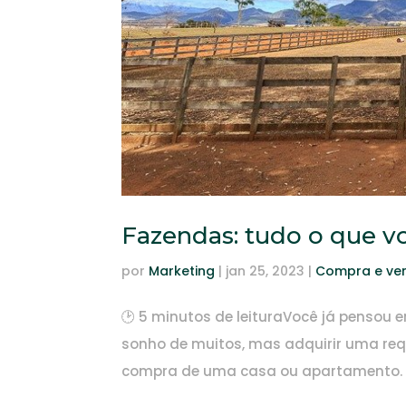
Fazendas: tudo o que v
por
Marketing
|
jan 25, 2023
|
Compra e ven
🕑 5 minutos de leituraVocê já pensou
sonho de muitos, mas adquirir uma requ
compra de uma casa ou apartamento. Inc