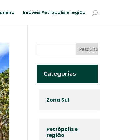
Janeiro
Imóveis Petrópolis e região
Categorias
Zona Sul
Petrópolis e
região