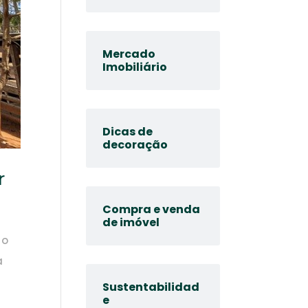
Mercado
Imobiliário
Dicas de
decoração
r
Compra e venda
de imóvel
 o
a
Sustentabilidad
e