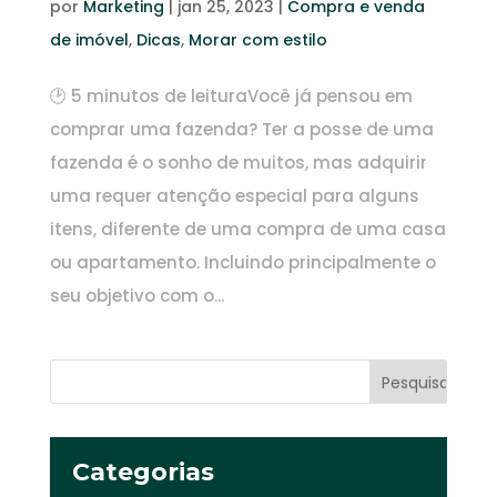
por
Marketing
|
jan 25, 2023
|
Compra e venda
de imóvel
,
Dicas
,
Morar com estilo
🕑 5 minutos de leituraVocê já pensou em
comprar uma fazenda? Ter a posse de uma
fazenda é o sonho de muitos, mas adquirir
uma requer atenção especial para alguns
itens, diferente de uma compra de uma casa
ou apartamento. Incluindo principalmente o
seu objetivo com o...
Categorias