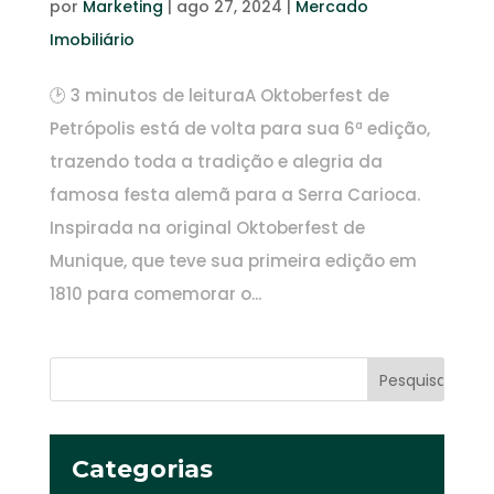
por
Marketing
|
ago 27, 2024
|
Mercado
Imobiliário
🕑 3 minutos de leituraA Oktoberfest de
Petrópolis está de volta para sua 6ª edição,
trazendo toda a tradição e alegria da
famosa festa alemã para a Serra Carioca.
Inspirada na original Oktoberfest de
Munique, que teve sua primeira edição em
1810 para comemorar o...
Categorias