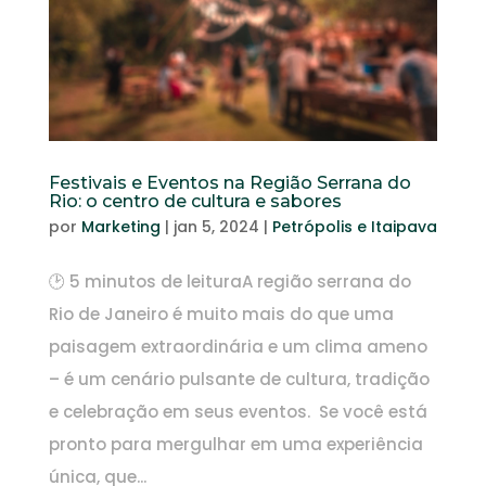
Festivais e Eventos na Região Serrana do
Rio: o centro de cultura e sabores
por
Marketing
|
jan 5, 2024
|
Petrópolis e Itaipava
🕑 5 minutos de leituraA região serrana do
Rio de Janeiro é muito mais do que uma
paisagem extraordinária e um clima ameno
– é um cenário pulsante de cultura, tradição
e celebração em seus eventos. Se você está
pronto para mergulhar em uma experiência
única, que...