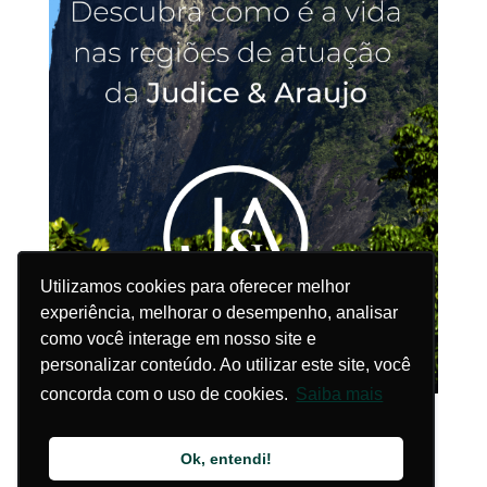
Utilizamos cookies para oferecer melhor
Utilizamos cookies para oferecer melhor
experiência, melhorar o desempenho, analisar
experiência, melhorar o desempenho, analisar
como você interage em nosso site e
como você interage em nosso site e
personalizar conteúdo. Ao utilizar este site, você
personalizar conteúdo. Ao utilizar este site, você
concorda com o uso de cookies.
concorda com o uso de cookies.
Saiba mais
Saiba mais
Ok, entendi!
Ok, entendi!