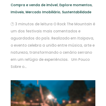
Compra e venda de imóvel
,
Explore momentos
,
Imóveis
,
Mercado Imobiliário
,
Sustentabilidade
🕑 3 minutos de leitura O Rock The Mountain é
um dos festivais mais comentados e
aguardados do país. Realizado em Itaipava,
o evento celebra a união entre música, arte e
natureza, transformando o cenário serrano
em um refúgio de experiências. Um Pouco
Sobre o...