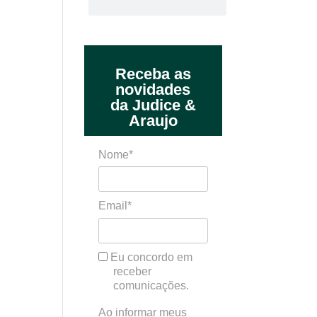
Receba as
novidades
da Judice &
Araujo
Nome*
Email*
Eu concordo em
receber
comunicações.
Ao informar meus