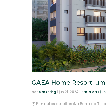
GAEA Home Resort: um o
por
Marketing
|
jun 21, 2024
|
Barra da Tiju
🕑 5 minutos de leituraNa Barra da Tiju