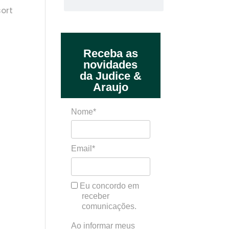
sort
Receba as
novidades
da Judice &
Araujo
Nome*
Email*
Eu concordo em
receber
comunicações.
Ao informar meus