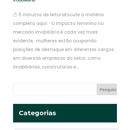
🕑 5 minutos de leituraEscute a matéria
completa aqui: O impacto feminino no
mercado imobiliário é cada vez mais
evidente, mulheres estão ocupando
posições de destaque em diferentes cargos
em diversas empresas do setor, como
imobiliárias, construtoras e...
Categorias