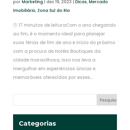
por
Marketing
|
dez 19, 2023
|
Dicas
,
Mercado
Imobiliário
,
Zona Sul do Rio
🕑 17 minutos de leituraCom o ano chegando
ao fim, é o momento ideal para planejar
suas férias de fim de ano e início do próximo
com a procura de Hotéis Boutiques da
cidade maravilhosa, isso nos leva a
mergulhar em experiências únicas e
memoráveis oferecidas por esses...
Categorias