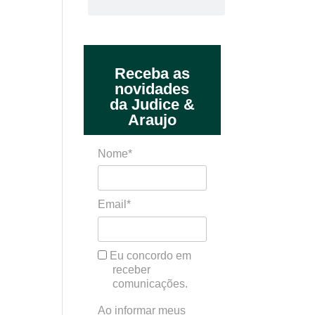
Receba as
novidades
da Judice &
Araujo
Nome*
Email*
Eu concordo em
receber
comunicações.
Ao informar meus