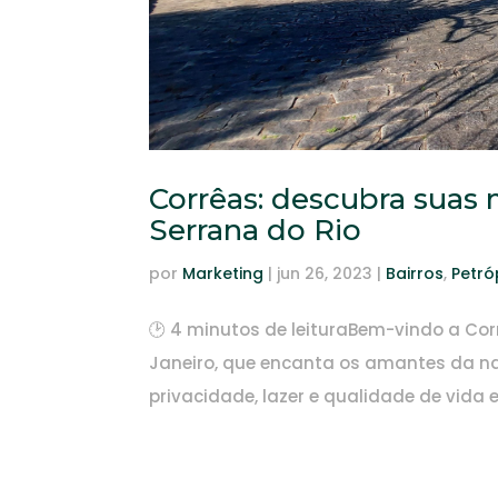
Corrêas: descubra suas
Serrana do Rio
por
Marketing
|
jun 26, 2023
|
Bairros
,
Petró
🕑 4 minutos de leituraBem-vindo a Corr
Janeiro, que encanta os amantes da na
privacidade, lazer e qualidade de vida 