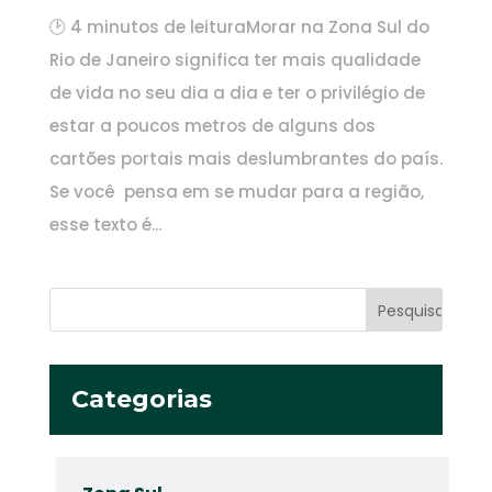
🕑 4 minutos de leituraMorar na Zona Sul do
Rio de Janeiro significa ter mais qualidade
de vida no seu dia a dia e ter o privilégio de
estar a poucos metros de alguns dos
cartões portais mais deslumbrantes do país.
Se você pensa em se mudar para a região,
esse texto é...
Categorias