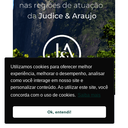
Utilizamos cookies para oferecer melhor
Utilizamos cookies para oferecer melhor
experiência, melhorar o desempenho, analisar
experiência, melhorar o desempenho, analisar
como você interage em nosso site e
como você interage em nosso site e
personalizar conteúdo. Ao utilizar este site, você
personalizar conteúdo. Ao utilizar este site, você
concorda com o uso de cookies.
concorda com o uso de cookies.
Saiba mais
Saiba mais
Ok, entendi!
Ok, entendi!