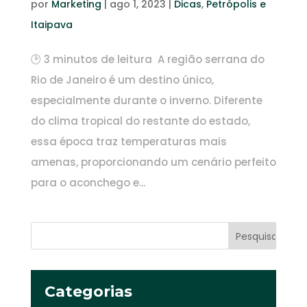
por
Marketing
|
ago 1, 2023
|
Dicas
,
Petrópolis e
Itaipava
🕑 3 minutos de leitura A região serrana do
Rio de Janeiro é um destino único,
especialmente durante o inverno. Diferente
do clima tropical do restante do estado,
essa época traz temperaturas mais
amenas, proporcionando um cenário perfeito
para o aconchego e...
Categorias