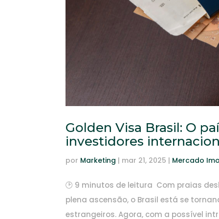
Golden Visa Brasil: O p
investidores internacion
por
Marketing
|
mar 21, 2025
|
Mercado Imob
🕑 9 minutos de leitura Com praias de
plena ascensão, o Brasil está se torn
estrangeiros. Agora, com a possível intr