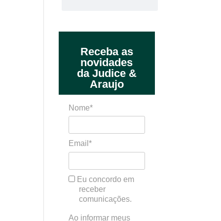
Receba as
novidades
da Judice &
Araujo
Nome*
Email*
Eu concordo em
receber
comunicações.
Ao informar meus