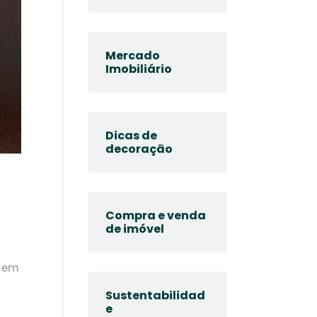
Mercado
Imobiliário
Dicas de
decoração
Compra e venda
de imóvel
o em
s
Sustentabilidad
e