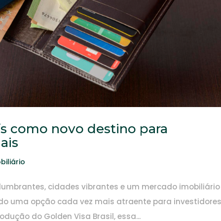
aís como novo destino para
ais
iliário
slumbrantes, cidades vibrantes e um mercado imobiliári
ando uma opção cada vez mais atraente para investidore
odução do Golden Visa Brasil, essa...