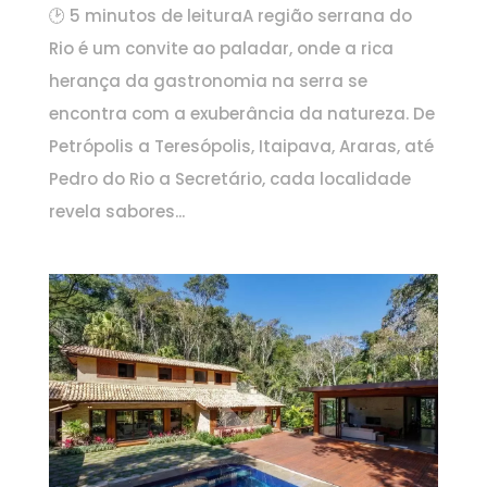
🕑 5 minutos de leituraA região serrana do
Rio é um convite ao paladar, onde a rica
herança da gastronomia na serra se
encontra com a exuberância da natureza. De
Petrópolis a Teresópolis, Itaipava, Araras, até
Pedro do Rio a Secretário, cada localidade
revela sabores...