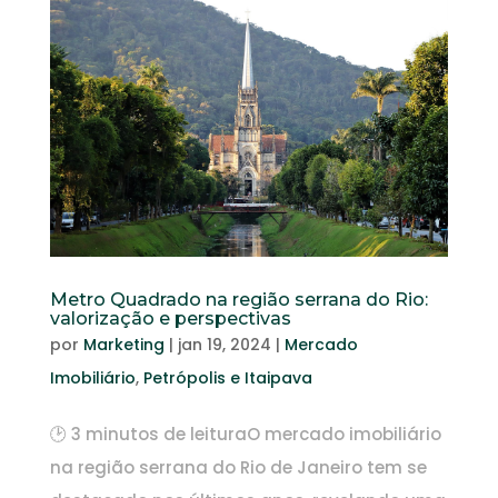
Metro Quadrado na região serrana do Rio:
valorização e perspectivas
por
Marketing
|
jan 19, 2024
|
Mercado
Imobiliário
,
Petrópolis e Itaipava
🕑 3 minutos de leituraO mercado imobiliário
na região serrana do Rio de Janeiro tem se