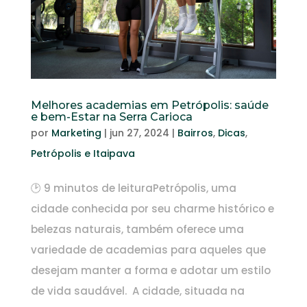
Melhores academias em Petrópolis: saúde
e bem-Estar na Serra Carioca
por
Marketing
|
jun 27, 2024
|
Bairros
,
Dicas
,
Petrópolis e Itaipava
🕑 9 minutos de leituraPetrópolis, uma
cidade conhecida por seu charme histórico e
belezas naturais, também oferece uma
variedade de academias para aqueles que
desejam manter a forma e adotar um estilo
de vida saudável. A cidade, situada na