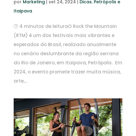
por
Marketing
|
set 24, 2024
|
Dicas
,
Petrópolis e
Itaipava
🕑 4 minutos de leituraO Rock the Mountain
(RTM) é um dos festivais mais vibrantes e
esperados do Brasil, realizado anualmente
no cenário deslumbrante da região serrana
do Rio de Janeiro, em Itaipava, Petrópolis. Em
2024, o evento promete trazer muita música,
arte,...