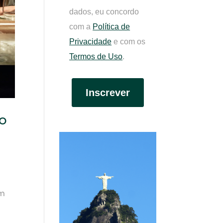
dados, eu concordo
com a
Política de
Privacidade
e com os
Termos de Uso
.
Inscrever
do
em