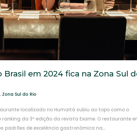
 Brasil em 2024 fica na Zona Sul 
s
,
Zona Sul do Rio
staurante localizado no Humaitá subiu ao topo como o
o ranking da 3º edição da revista Exame. O restaurante 
os padrões de excelência gastronômica na...