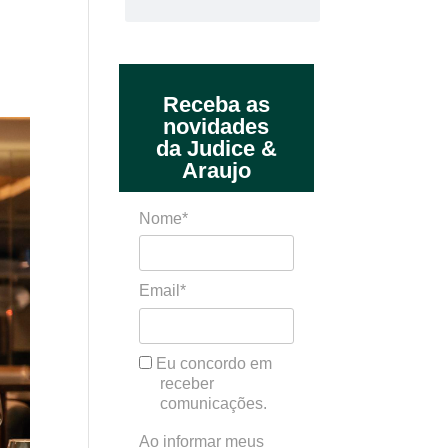
Receba as
novidades
da Judice &
Araujo
Nome*
Email*
Eu concordo em
receber
comunicações.
Ao informar meus