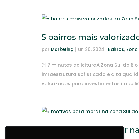
5 bairros mais valorizad
por
Marketing
|
jun 20, 2024
|
Bairros
,
Zona 
🕑 7 minutos de leituraA Zona Sul do Ri
infraestrutura sofisticada e alta qual
valorizados para investimentos imobili
5 motivos para morar na