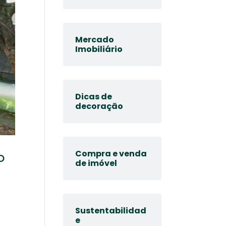
Mercado
Imobiliário
Dicas de
decoração
Compra e venda
o
de imóvel
Sustentabilidad
a
e