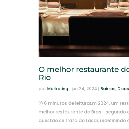
O melhor restaurante do
Rio
por
Marketing
|
jun 24, 2024
|
Bairros
,
Dica
🕑 6 minutos de leituraEm 2024, um re
melhor restaurante do Brasil, segundo 
questão se trata do Lasai, redefinindo 