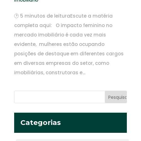
🕑 5 minutos de leituraEscute a matéria
completa aqui: O impacto feminino no
mercado imobiliário é cada vez mais
evidente, mulheres estão ocupando
posições de destaque em diferentes cargos
em diversas empresas do setor, como
imobiliárias, construtoras e...
Categorias