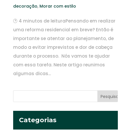
decoração
,
Morar com estilo
🕑 4 minutos de leituraPensando em realizar
uma reforma residencial em breve? Então é
importante se atentar ao planejamento, de
modo a evitar imprevistos e dor de cabeça
durante o processo. Nós vamos te ajudar
com essa tarefa. Neste artigo reunimos
algumas dicas...
Categorias