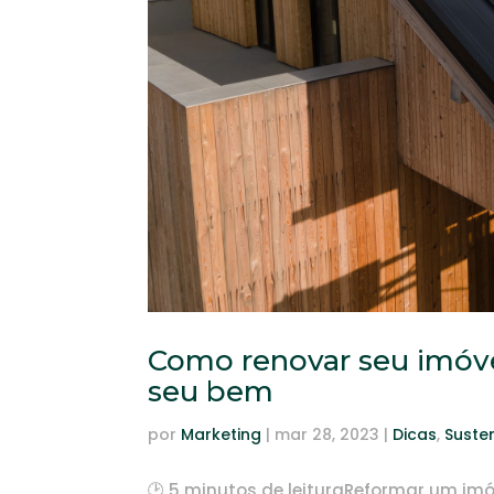
Como renovar seu imóvel:
seu bem
por
Marketing
|
mar 28, 2023
|
Dicas
,
Suste
🕑 5 minutos de leituraReformar um imó