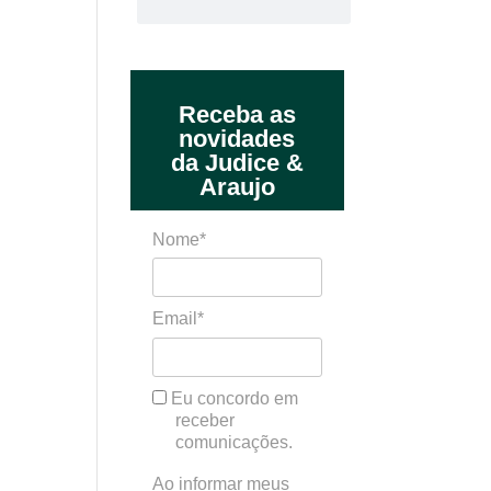
Receba as
novidades
da Judice &
Araujo
Nome*
Email*
Eu concordo em
receber
comunicações.
Ao informar meus