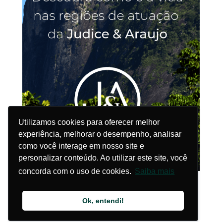
Utilizamos cookies para oferecer melhor
Utilizamos cookies para oferecer melhor
experiência, melhorar o desempenho, analisar
experiência, melhorar o desempenho, analisar
como você interage em nosso site e
como você interage em nosso site e
personalizar conteúdo. Ao utilizar este site, você
personalizar conteúdo. Ao utilizar este site, você
concorda com o uso de cookies.
concorda com o uso de cookies.
Saiba mais
Saiba mais
Ok, entendi!
Ok, entendi!