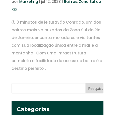
por
Marketing
|
jul 12, 2023
|
Bairros
,
Zona Sul do
Rio
🕑 8 minutos de leituraSão Conrado, um dos
bairros mais valorizados da Zona Sul do Rio
de Janeiro, encanta moradores e visitantes
com sua localização única entre o mar e a
montanha. Com uma infraestrutura
completa e facilidade de acesso, o bairro é o
destino perfeito...
Categorias